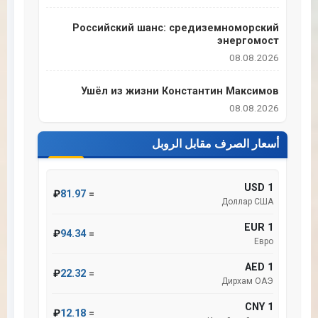
Российский шанс: средиземноморский
энергомост
08.08.2026
Ушёл из жизни Константин Максимов
08.08.2026
أسعار الصرف مقابل الروبل
1 USD
₽
81.97
=
Доллар США
1 EUR
₽
94.34
=
Евро
1 AED
₽
22.32
=
Дирхам ОАЭ
1 CNY
₽
12.18
=