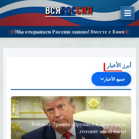
Перейт
ВСЯ
РОС
СИЯ
содержимом
Мы открываем Россию заново!
Вместе с Вами!
★
★
أبرز الأخبار
جميع الأخبار
Рейтинг Трампа обрушился, демократы
готовят импичмент.