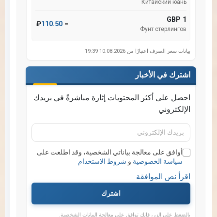
Китайский юань
1 GBP
₽
110.50
=
Фунт стерлингов
بيانات سعر الصرف اعتبارًا من 10.08.2026 19:39
اشترك في الأخبار
احصل على أكثر المحتويات إثارة مباشرةً في بريدك
الإلكتروني
بريدك
الإلكتروني
أوافق على معالجة بياناتي الشخصية، وقد اطلعت على
سياسة الخصوصية
و
شروط الاستخدام
اقرأ نص الموافقة
اشترك
بالضغط على الزر، فإنك توافق على معالجة البيانات الشخصية.