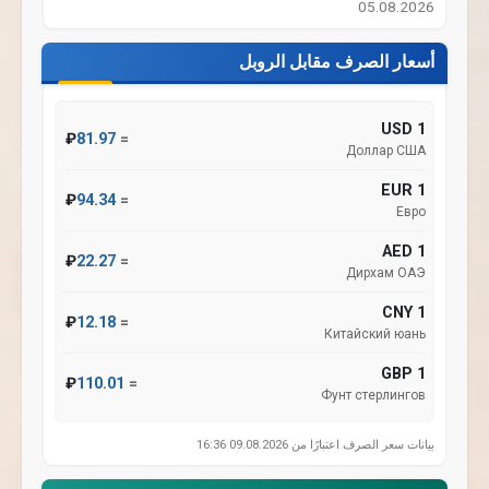
05.08.2026
أسعار الصرف مقابل الروبل
1 USD
₽
81.97
=
Доллар США
1 EUR
₽
94.34
=
Евро
1 AED
₽
22.27
=
Дирхам ОАЭ
1 CNY
₽
12.18
=
Китайский юань
1 GBP
₽
110.01
=
Фунт стерлингов
بيانات سعر الصرف اعتبارًا من 09.08.2026 16:36