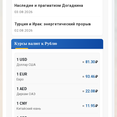
Наследие и прагматизм Догадкина
03.08.2026
Турция и Ирак: энергетический прорыв
02.08.2026
Курсы валют к Рублю
1 USD
=
81.30
₽
Доллар США
1 EUR
=
93.46
₽
Евро
1 AED
=
22.08
₽
Дирхам ОАЭ
1 CNY
=
11.95
₽
Китайский юань