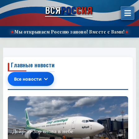
الانتقال
ВСЯ
РОС
СИЯ
إلى
المحتوى"
Мы открываем Россию заново!
Вместе с Вами!
★
★
Главные новости
Все новости
Дейр-эз-Зор снова в небе