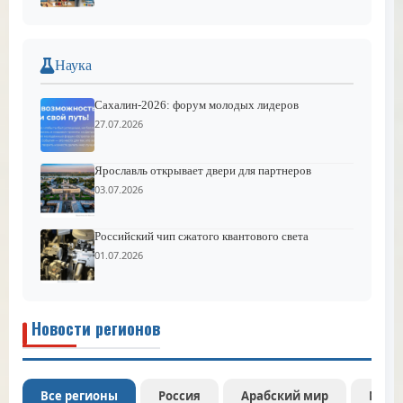
Наука
Сахалин-2026: форум молодых лидеров
27.07.2026
Ярославль открывает двери для партнеров
03.07.2026
Российский чип сжатого квантового света
01.07.2026
Новости регионов
Все регионы
Россия
Арабский мир
Межд