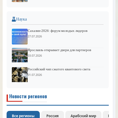
Наука
Сахалин-2026: форум молодых лидеров
27.07.2026
Ярославль открывает двери для партнеров
03.07.2026
Российский чип сжатого квантового света
01.07.2026
Новости регионов
Все регионы
Россия
Арабский мир
Межд