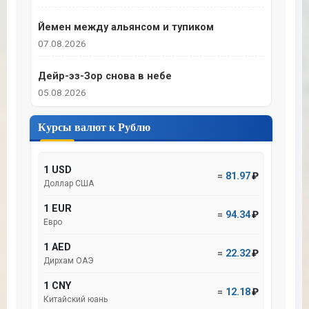
Йемен между альянсом и тупиком
07.08.2026
Дейр-эз-Зор снова в небе
05.08.2026
Курсы валют к Рублю
1 USD
=
81.97
₽
Доллар США
1 EUR
=
94.34
₽
Евро
1 AED
=
22.32
₽
Дирхам ОАЭ
1 CNY
=
12.18
₽
Китайский юань