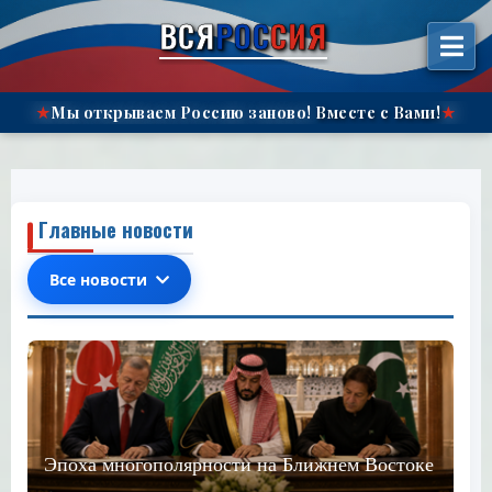
الانتقال
ВСЯ
РОС
СИЯ
إلى
المحتوى"
Мы открываем Россию заново!
Вместе с Вами!
★
★
Главные новости
Все новости
Эпоха многополярности на Ближнем Востоке