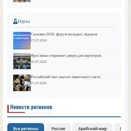
Наука
Сахалин-2026: форум молодых лидеров
27.07.2026
Ярославль открывает двери для партнеров
03.07.2026
Российский чип сжатого квантового света
01.07.2026
Новости регионов
Все регионы
Россия
Арабский мир
Межд