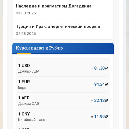
Наследие и прагматизм Догадкина
03.08.2026
Турция и Ирак: энергетический прорыв
02.08.2026
Курсы валют к Рублю
1 USD
=
81.30
₽
Доллар США
1 EUR
=
94.34
₽
Евро
1 AED
=
22.12
₽
Дирхам ОАЭ
1 CNY
=
11.99
₽
Китайский юань