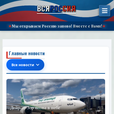
الانتقال
ВСЯ
РОС
СИЯ
إلى
المحتوى"
Мы открываем Россию заново!
Вместе с Вами!
★
★
Главные новости
Все новости
Дейр-эз-Зор снова в небе