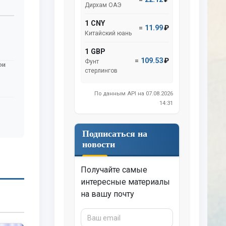
Дирхам ОАЭ
1 CNY
=
11.99
₽
Китайский юань
1 GBP
=
109.53
₽
Фунт
ри
стерлингов
По данным API на 07.08.2026
14:31
Подписаться на
новости
Получайте самые
интересные материалы
на вашу почту
Ваш
email