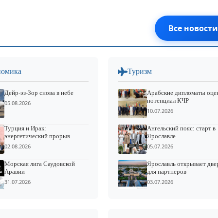
Все новости
номика
Туризм
Дейр-эз-Зор снова в небе
Арабские дипломаты оце
потенциал КЧР
05.08.2026
10.07.2026
Турция и Ирак:
Ангельский пояс: старт в
энергетический прорыв
Ярославле
02.08.2026
05.07.2026
Морская лига Саудовской
Ярославль открывает две
Аравии
для партнеров
31.07.2026
03.07.2026