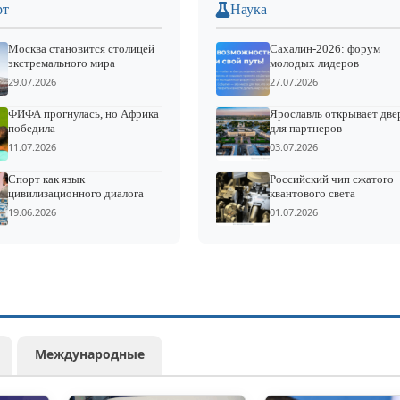
рт
Наука
Москва становится столицей
Сахалин-2026: форум
экстремального мира
молодых лидеров
29.07.2026
27.07.2026
ФИФА прогнулась, но Африка
Ярославль открывает две
победила
для партнеров
11.07.2026
03.07.2026
Спорт как язык
Российский чип сжатого
цивилизационного диалога
квантового света
19.06.2026
01.07.2026
Международные