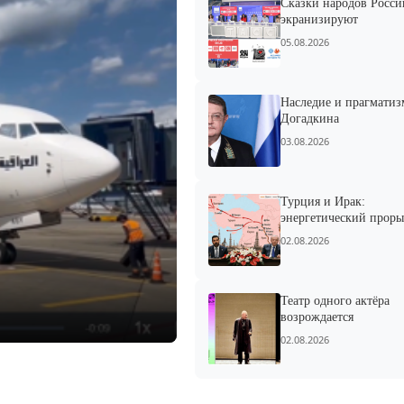
Сказки народов Росси
экранизируют
05.08.2026
Наследие и прагматиз
Догадкина
03.08.2026
Турция и Ирак:
энергетический проры
02.08.2026
Театр одного актёра
возрождается
02.08.2026