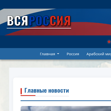
الانتقال
إلى
ВСЯ
РОС
СИЯ
المحتوى"
Главная
Россия
Арабский ми
Главные новости