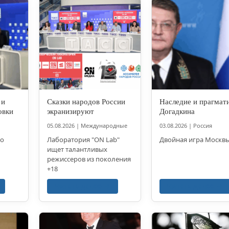
 и
Сказки народов России
Наследие и прагмат
овки
экранизируют
Догадкина
05.08.2026
|
Международные
03.08.2026
|
Россия
по
Лаборатория "ON Lab"
Двойная игра Москв
ищет талантливых
режиссеров из поколения
+18
Читать далее
Читать далее