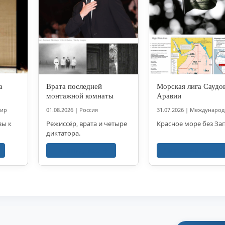
а
Врата последней
Морская лига Саудо
монтажной комнаты
Аравии
мир
01.08.2026
|
Россия
31.07.2026
|
Международ
зы к
Режиссёр, врата и четыре
Красное море без За
диктатора.
Читать далее
Читать далее