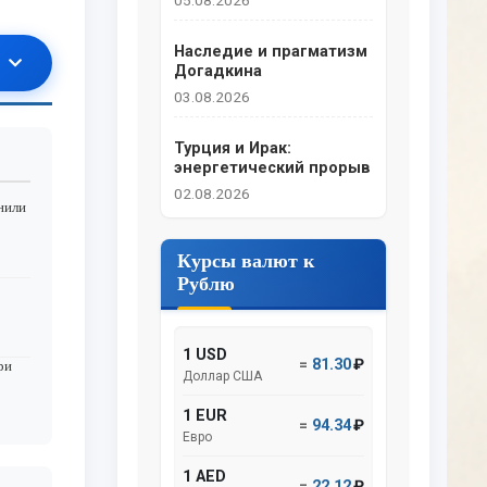
05.08.2026
Наследие и прагматизм
Догадкина
03.08.2026
Турция и Ирак:
энергетический прорыв
02.08.2026
нили
Курсы валют к
Рублю
1 USD
=
81.30
₽
ри
Доллар США
1 EUR
=
94.34
₽
Евро
1 AED
=
22.12
₽