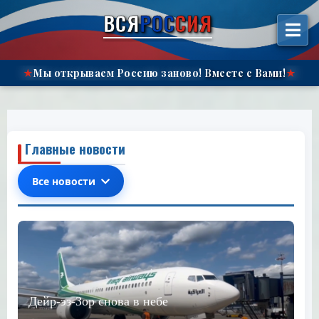
الانتقال
ВСЯ
РОС
СИЯ
إلى
المحتوى"
Мы открываем Россию заново!
Вместе с Вами!
★
★
Главные новости
Все новости
Дейр-эз-Зор снова в небе