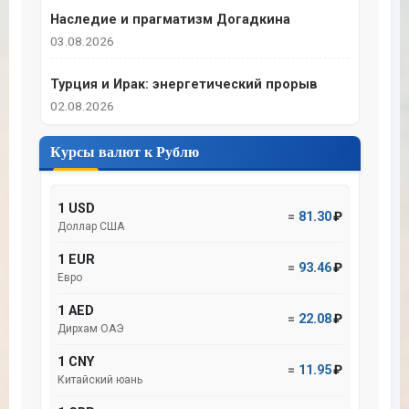
Наследие и прагматизм Догадкина
03.08.2026
Турция и Ирак: энергетический прорыв
02.08.2026
Курсы валют к Рублю
1 USD
=
81.30
₽
Доллар США
1 EUR
=
93.46
₽
Евро
1 AED
=
22.08
₽
Дирхам ОАЭ
1 CNY
=
11.95
₽
Китайский юань