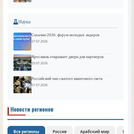
Наука
Сахалин-2026: форум молодых лидеров
27.07.2026
Ярославль открывает двери для партнеров
03.07.2026
Российский чип сжатого квантового света
01.07.2026
Новости регионов
Все регионы
Россия
Арабский мир
Межд