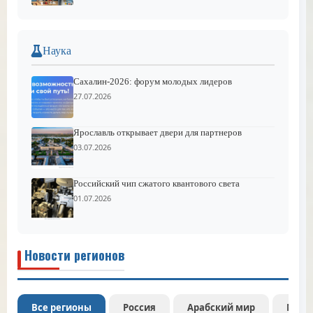
Наука
Сахалин-2026: форум молодых лидеров
27.07.2026
Ярославль открывает двери для партнеров
03.07.2026
Российский чип сжатого квантового света
01.07.2026
Новости регионов
Все регионы
Россия
Арабский мир
Межд