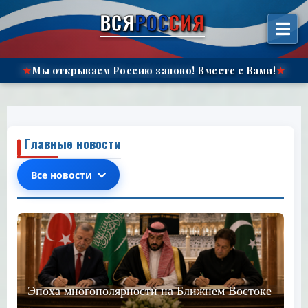
الانتقال
ВСЯ
РОС
СИЯ
إلى
المحتوى"
Мы открываем Россию заново!
Вместе с Вами!
★
★
Главные новости
Все новости
Эпоха многополярности на Ближнем Востоке