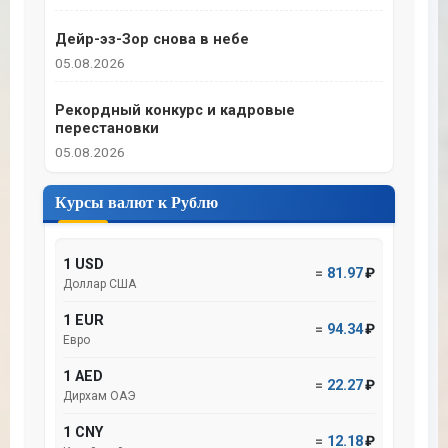
Дейр-эз-Зор снова в небе
05.08.2026
Рекордный конкурс и кадровые
перестановки
05.08.2026
Курсы валют к Рублю
1 USD
=
81.97
₽
Доллар США
1 EUR
=
94.34
₽
Евро
1 AED
=
22.27
₽
Дирхам ОАЭ
1 CNY
=
12.18
₽