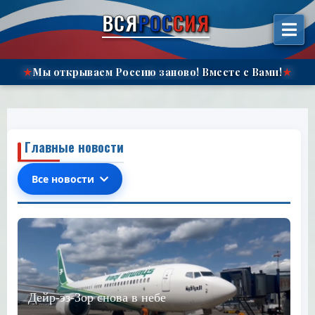
الانتقال
ВСЯ
РОС
СИЯ
إلى
المحتوى"
Мы открываем Россию заново!
Вместе с Вами!
★
★
Главные новости
Все новости
Дейр-эз-Зор снова в небе