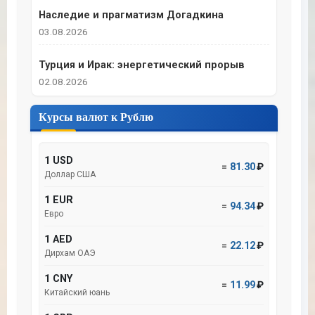
Наследие и прагматизм Догадкина
03.08.2026
Турция и Ирак: энергетический прорыв
02.08.2026
Курсы валют к Рублю
1 USD
=
81.30
₽
Доллар США
1 EUR
=
94.34
₽
Евро
1 AED
=
22.12
₽
Дирхам ОАЭ
1 CNY
=
11.99
₽
Китайский юань