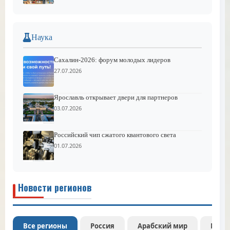
Наука
Сахалин-2026: форум молодых лидеров
27.07.2026
Ярославль открывает двери для партнеров
03.07.2026
Российский чип сжатого квантового света
01.07.2026
Новости регионов
Все регионы
Россия
Арабский мир
Межд