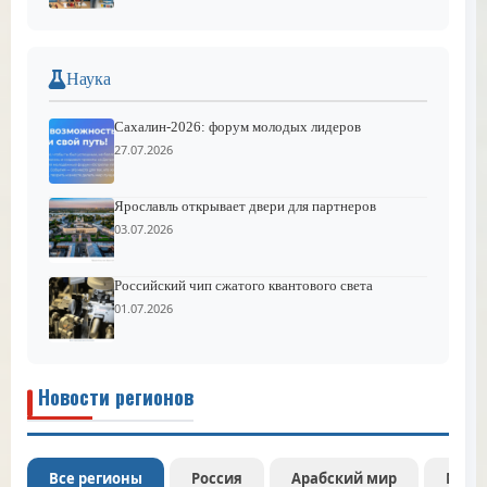
Наука
Сахалин-2026: форум молодых лидеров
27.07.2026
Ярославль открывает двери для партнеров
03.07.2026
Российский чип сжатого квантового света
01.07.2026
Новости регионов
Все регионы
Россия
Арабский мир
Межд