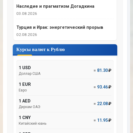
Наследие и прагматизм Догадкина
03.08.2026
Турция и Ирак: энергетический прорыв
02.08.2026
Курсы валют к Рублю
1 USD
=
81.30
₽
Доллар США
1 EUR
=
93.46
₽
Евро
1 AED
=
22.08
₽
Дирхам ОАЭ
1 CNY
=
11.95
₽
Китайский юань