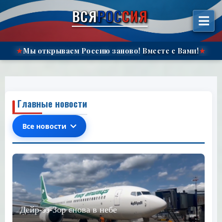
الانتقال
ВСЯ
РОС
СИЯ
إلى
المحتوى"
Мы открываем Россию заново!
Вместе с Вами!
★
★
Главные новости
Все новости
Дейр-эз-Зор снова в небе