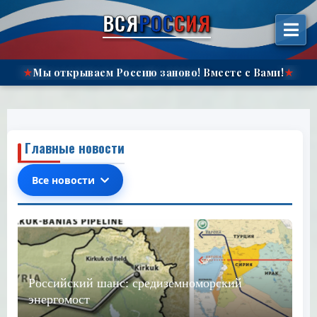
الانتقال
ВСЯ
РОС
СИЯ
إلى
المحتوى"
Мы открываем Россию заново!
Вместе с Вами!
★
★
Главные новости
Все новости
Российский шанс: средиземноморский
энергомост