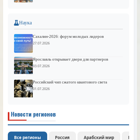
Наука
Сахалин-2026: форум молодых лидеров
27.07.2026
Ярославль открывает двери для партнеров
03.07.2026
Российский чип сжатого квантового света
01.07.2026
Новости регионов
Все регионы
Россия
Арабский мир
Межд