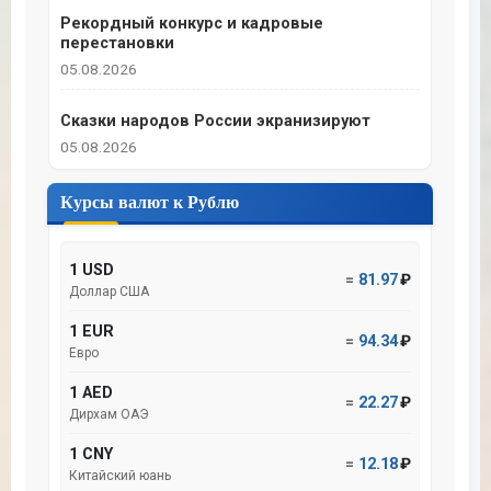
Рекордный конкурс и кадровые
перестановки
05.08.2026
Сказки народов России экранизируют
05.08.2026
Курсы валют к Рублю
1 USD
=
81.97
₽
Доллар США
1 EUR
=
94.34
₽
Евро
1 AED
=
22.27
₽
Дирхам ОАЭ
1 CNY
=
12.18
₽
Китайский юань