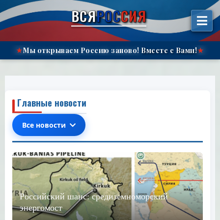
الانتقال
ВСЯ
РОС
СИЯ
إلى
المحتوى"
Мы открываем Россию заново!
Вместе с Вами!
★
★
Главные новости
Все новости
Российский шанс: средиземноморский
энергомост