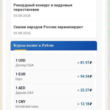
Рекордный конкурс и кадровые
перестановки
05.08.2026
Сказки народов России экранизируют
05.08.2026
Курсы валют к Рублю
1 USD
=
81.97
₽
Доллар США
1 EUR
=
94.34
₽
Евро
1 AED
=
22.27
₽
Дирхам ОАЭ
1 CNY
=
12.18
₽
Китайский юань