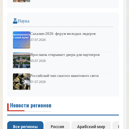
Наука
Сахалин-2026: форум молодых лидеров
27.07.2026
Ярославль открывает двери для партнеров
03.07.2026
Российский чип сжатого квантового света
01.07.2026
Новости регионов
Все регионы
Россия
Арабский мир
Межд