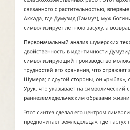
связанного с растительностью, впервы
Аккада, где Думузид (Таммуз), муж боги
символизирует летнюю засуху, а возвра
Первоначальный анализ шумерских тек
двойственность в идентичности Думузида
символизирующий производство молока 
трудностей его хранения, что отражает
Шумера; с другой стороны, он «рыбак»,
Урук, что указывает на символический 
раннеземледельческим образами жизни
Этот синтез сделал его центром символ
предпочитает земледельца», где пастух 