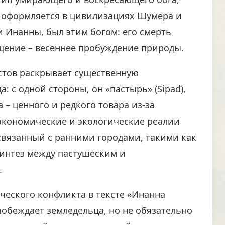
е оформляется в цивилизациях Шумера и
ни Инанны, был этим богом: его смерть
щение – весеннее пробуждение природы.
стов раскрывает существенную
: с одной стороны, он «пастырь» (Sipad),
– ценного и редкого товара из-за
 экономические и экологические реалии
 связанный с ранними городами, такими как
синтез между пастушеским и
.
ического конфликта в тексте «Инанна
побеждает земледельца, но не обязательно