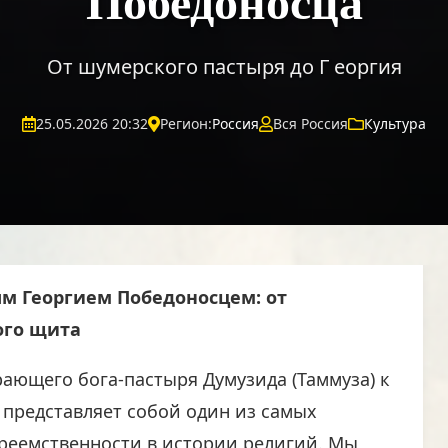
Победоносца
От шумерского пастыря до Г еоргия
25.05.2026 20:32
Регион:
Россия
Вся Россия
Культура
м Георгием Победоносцем: от
ого щита
ающего бога-пастыря Думузида (Таммуза) к
 представляет собой один из самых
реемственности в истории религий. Мы