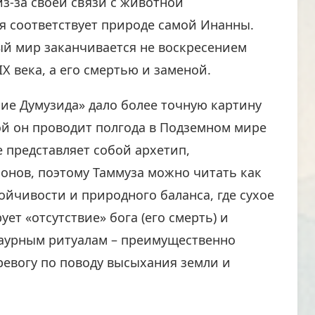
из-за своей связи с животной
я соответствует природе самой Инанны.
й мир заканчивается не воскресением
X века, а его смертью и заменой.
ие Думузида» дало более точную картину
ой он проводит полгода в Подземном мире
е представляет собой архетип,
нов, поэтому Таммуза можно читать как
йчивости и природного баланса, где сухое
т «отсутствие» бога (его смерть) и
аурным ритуалам – преимущественно
евогу по поводу высыхания земли и