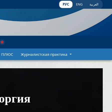
РУС
ENG
العربية
★
И ПЛЮС
Журналистская практика
оргия