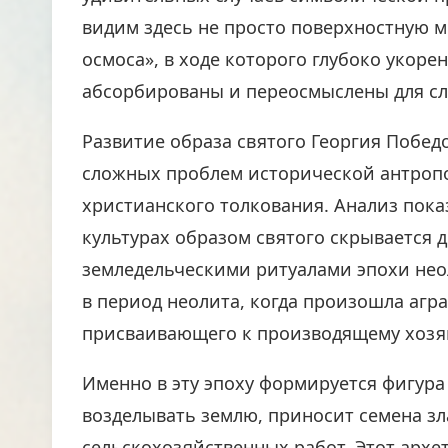
видим здесь не просто поверхностную м
осмоса», в ходе которого глубоко укор
абсорбированы и переосмыслены для сл
Развитие образа святого Георгия Побед
сложных проблем исторической антропо
христианского толкования. Анализ пока
культурах образом святого скрывается 
земледельческими ритуалами эпохи нео
в период неолита, когда произошла агр
присваивающего к производящему хозя
Именно в эту эпоху формируется фигура
возделывать землю, приносит семена зл
сельскохозяйственных работ. Этот арх