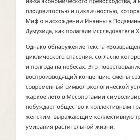
из-за экономического превосходства, а 
плодовитостью и цикличностью, котора
Миф о нисхождении Инанны в Подземны
Думузида, как полагали исследователи XI
Однако обнаружение текста «Возвращен
циклического спасения, согласно котор
и полгода на небесах. Это повествовани
воспроизводящий концепцию смены сезо
современный символ экологической усто
жаркое лето в Месопотамии символизируе
побуждает общество к коллективным тр
женским, выражающим коллективную тр
умирания растительной жизни.