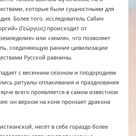
ачествами, которые были сущностными для
дия. Более того, исследователь Сабин
оргий» (Γεώργιος) происходит от
земледелие» или «земля», что позволяет
пь, соединяющую ранние цивилизации
ествами Русской равнины.
впадает с весенним сезоном и плодородием
ились ритуалы оплакивания и празднования
ярче всего проявляется в самом известном
ия: он верхом на коне пронзает дракона
стианской, несёт в себе гораздо более