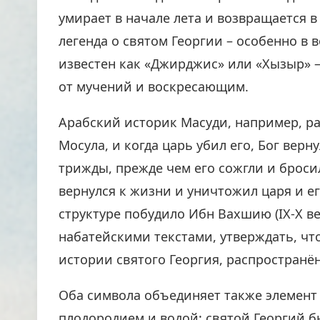
умирает в начале лета и возвращается 
легенда о святом Георгии – особенно в 
известен как «Джирджис» или «Хызыр» 
от мучений и воскресающим.
Арабский историк Масуди, например, ра
Мосула, и когда царь убил его, Бог вер
трижды, прежде чем его сожгли и бросил
вернулся к жизни и уничтожил царя и ег
структуре побудило Ибн Вахшию (IX-X ве
набатейскими текстами, утверждать, чт
истории святого Георгия, распространё
Оба символа объединяет также элемент 
плодородием и водой: святой Георгий б