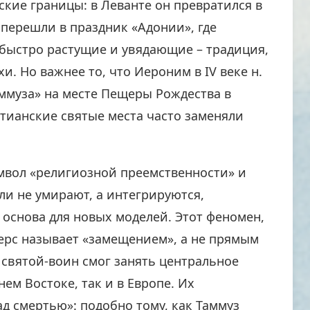
кие границы: в Леванте он превратился в
ы перешли в праздник «Адонии», где
быстро растущие и увядающие – традиция,
. Но важнее то, что Иероним в IV веке н.
ммуза» на месте Пещеры Рождества в
стианские святые места часто заменяли
мвол «религиозной преемственности» и
ли не умирают, а интегрируются,
основа для новых моделей. Этот феномен,
ерс называет «замещением», а не прямым
святой-воин смог занять центральное
ем Востоке, так и в Европе. Их
д смертью»: подобно тому, как Таммуз