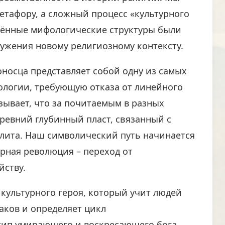
етафору, а сложный процесс «культурного
енённые мифологические структуры были
ужения новому религиозному контексту.
оносца представляет собой одну из самых
логии, требующую отказа от линейного
зывает, что за почитаемым в разных
древний глубинный пласт, связанный с
лита. Наш символический путь начинается
арная революция – переход от
йству.
 культурного героя, который учит людей
аков и определяет цикл
етип умирающего и воскресающего бога,