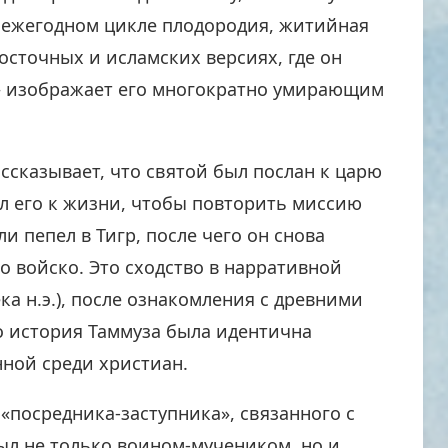
в ежегодном цикле плодородия, житийная
восточных и исламских версиях, где он
– изображает его многократно умирающим
ссказывает, что святой был послан к царю
нул его к жизни, чтобы повторить миссию
и пепел в Тигр, после чего он снова
о войско. Это сходство в нарративной
ка н.э.), после ознакомления с древними
о история Таммуза была идентична
нной среди христиан.
«посредника-заступника», связанного с
ыл не только воином-мучеником, но и