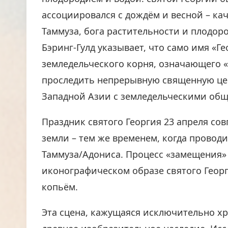
ассоциировался с дождём и весной – к
Таммуза, бога растительности и плодоро
Бэринг-Гулд указывает, что само имя «Ге
земледельческого корня, означающего «
проследить непрерывную священную це
Западной Азии с земледельческими общ
Праздник святого Георгия 23 апреля со
земли – тем же временем, когда провод
Таммуза/Адониса. Процесс «замещения» 
иконографическом образе святого Георг
копьём.
Эта сцена, кажущаяся исключительно хри