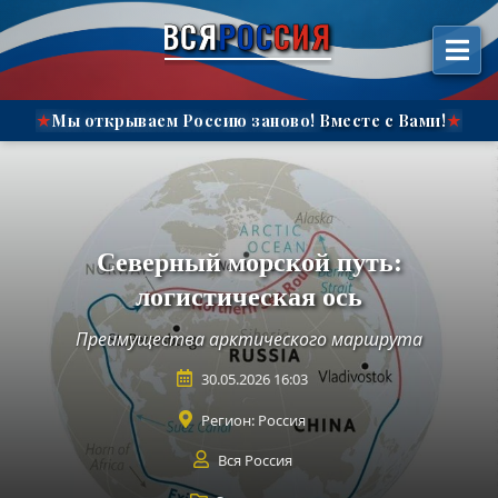
إل
ВСЯ
РОС
СИЯ
المحتوى"
Мы открываем Россию заново!
Вместе с Вами!
★
★
Северный морской путь:
логистическая ось
Преимущества арктического маршрута
30.05.2026 16:03
Регион:
Россия
Вся Россия