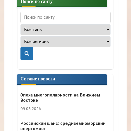
Поиск по сайту
П
о
и
с
Свежие новости
к
Эпоха многополярности на Ближнем
Востоке
09.08.2026
Российский шанс: средиземноморский
энергомост