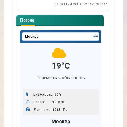
По данным API на 09.08.2026 07:36
Погода
В
ы
б
е
р
19°C
и
т
Переменная облачность
е
г
Влажность:
70%
о
Ветер:
8.7 м/с
р
Давление:
1013 гПа
о
д
Москва
: