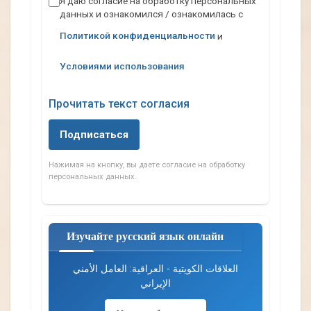
Я даю согласие на обработку персональных
данных и ознакомился / ознакомилась с
e
m
Политикой конфиденциальности
и
a
i
Условиями использования
l
Прочитать текст согласия
Подписаться
Нажимая на кнопку, вы даете согласие на обработку
персональных данных.
Изучайте русский язык онлайн
العلاقات الكويتية - العراقية: العامل الأمني
الإيراني