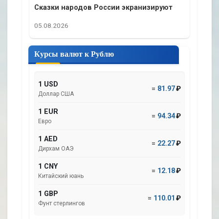
Сказки народов России экранизируют
05.08.2026
Курсы валют к Рублю
1 USD
=
81.97
₽
Доллар США
1 EUR
=
94.34
₽
Евро
1 AED
=
22.27
₽
Дирхам ОАЭ
1 CNY
=
12.18
₽
Китайский юань
1 GBP
=
110.01
₽
Фунт стерлингов