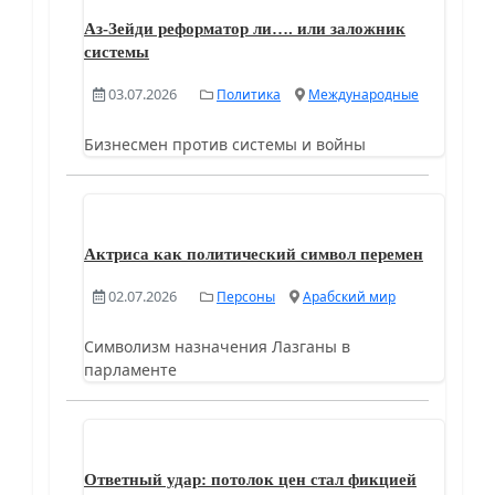
Аз-Зейди реформатор ли…. или заложник
системы
03.07.2026
Политика
Международные
Бизнесмен против системы и войны
Актриса как политический символ перемен
02.07.2026
Персоны
Арабский мир
Символизм назначения Лазганы в
парламенте
Ответный удар: потолок цен стал фикцией