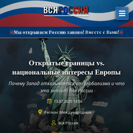
إل
ВСЯ
РОС
СИЯ
المحتوى"
Мы открываем Россию заново!
Вместе с Вами!
★
★
Открытые границы vs.
национальные интересы Европы
Почему Запад отказывается от глобализма и что
это значит для России
13.07.2025 13:56
Регион:
Международные
Вся Россия